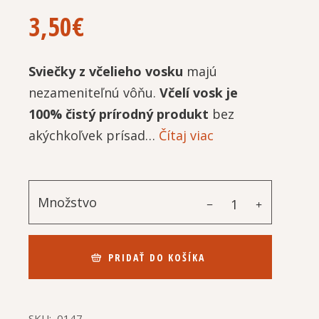
3,50
€
Sviečky z včelieho vosku
majú
nezameniteľnú vôňu.
Včelí vosk je
100% čistý prírodný produkt
bez
akýchkoľvek prísad…
Čítaj viac
Množstvo
PRIDAŤ DO KOŠÍKA
SKU:
0147