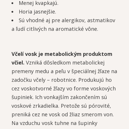
Menej kvapkajú.
Horia jasnejšie.
Sú vhodné aj pre alergikov, astmatikov
a ľudí citlivých na aromatické vône.
Včelí vosk je metabolickým produktom
včiel.
Vzniká dôsledkom metabolickej
premeny medu a peľu v špeciálnej žľaze na
zadočku včely – robotnice. Produkujú ho
cez voskotvorné žľazy vo forme voskových
šupiniek. Ich vonkajším zakončením sú
voskové zrkadielka. Pretože sú pórovité,
preniká cez ne vosk od žliaz smerom von.
Na vzduchu vosk tuhne na šupinky