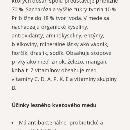
ktorých obsah spolu predstavuje približne
70 %. Sacharóza a vyššie cukry tvoria 10 %.
Približne do 18 % tvorí voda. V mede sa
nachádzajú organické kyseliny,
antioxidanty, aminokyseliny, enzýmy,
bielkoviny, minerálne látky ako vápnik,
horčík, draslík, sodík. Obsahuje stopové
prvky ako meď, zinok, železo, mangán,
kobalt. Z vitamínov obsahuje med
vitamíny C, D, A, P, K, E a vitamíny skupiny
B.
Účinky lesného kvetového medu
Má antibakteriálne, probiotické a