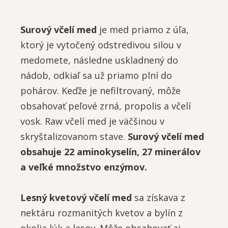
Surový včelí med
je med priamo z úľa,
ktorý je vytočený odstredivou silou v
medomete, následne uskladnený do
nádob, odkiaľ sa už priamo plní do
pohárov. Keďže je nefiltrovaný, môže
obsahovať peľové zrná, propolis a včelí
vosk. Raw včelí med je väčšinou v
skryštalizovanom stave.
Surový včelí med
obsahuje 22 aminokyselín, 27 minerálov
a veľké množstvo enzýmov.
Lesný kvetový včelí med
sa získava z
nektáru rozmanitých kvetov a bylín z