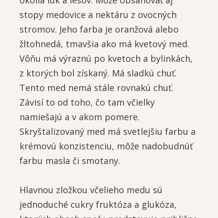
okolia lúk a lesov. Môže obsahovať aj
stopy medovice a nektáru z ovocných
stromov. Jeho farba je oranžová alebo
žltohnedá, tmavšia ako má kvetový med.
Vôňu má výraznú po kvetoch a bylinkách,
z ktorých bol získaný. Má sladkú chuť.
Tento med nemá stále rovnakú chuť.
Závisí to od toho, čo tam včielky
namiešajú a v akom pomere.
Skryštalizovaný med má svetlejšiu farbu a
krémovú konzistenciu, môže nadobudnúť
farbu masla či smotany.
Hlavnou zložkou včelieho medu sú
jednoduché cukry fruktóza a glukóza,